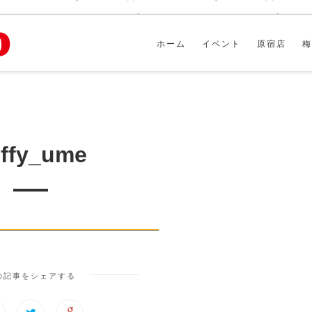
ホーム
イベント
原宿店
梅
ffy_ume
の記事をシェアする