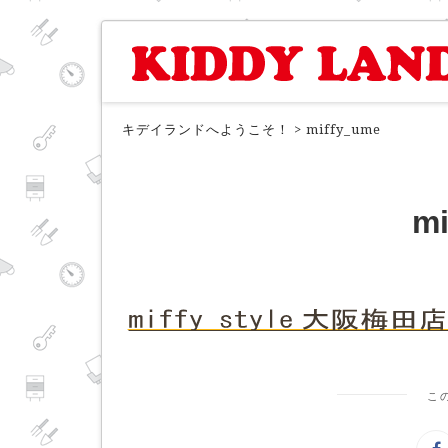
キデイランドへようこそ！
>
miffy_ume
mi
こ