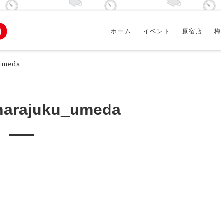
ホーム
イベント
原宿店
梅
umeda
harajuku_umeda