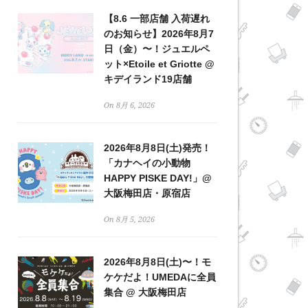
【8.6 一部店舗 入荷遅れ
のお知らせ】2026年8月7
日（金）〜！ジュエルペ
ット×Etoile et Griotte @
キデイランド19店舗
On 8月 6, 2026
2026年8月8日(土)発売！
「カナヘイの小動物
HAPPY PISKE DAY!」@
大阪梅田店・原宿店
On 8月 5, 2026
2026年8月8日(土)〜！モ
ケケだよ！UMEDAに全員
集合 @ 大阪梅田店