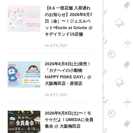
【8.6 一部店舗 入荷遅れ
のお知らせ】2026年8月7
日（金）〜！ジュエルペ
ット×Etoile et Griotte @
キデイランド19店舗
On 8月 6, 2026
2026年8月8日(土)発売！
「カナヘイの小動物
HAPPY PISKE DAY!」@
大阪梅田店・原宿店
On 8月 5, 2026
2026年8月8日(土)〜！モ
ケケだよ！UMEDAに全員
集合 @ 大阪梅田店