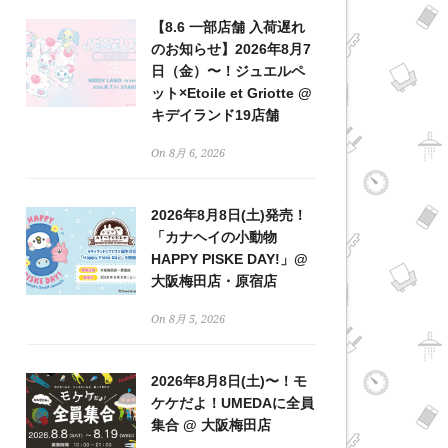
【8.6 一部店舗 入荷遅れ
のお知らせ】2026年8月7
日（金）〜！ジュエルペ
ット×Etoile et Griotte @
キデイランド19店舗
On 8月 6, 2026
2026年8月8日(土)発売！
「カナヘイの小動物
HAPPY PISKE DAY!」@
大阪梅田店・原宿店
On 8月 5, 2026
2026年8月8日(土)〜！モ
ケケだよ！UMEDAに全員
集合 @ 大阪梅田店