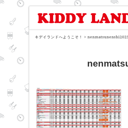
キデイランドへようこそ！
>
nenmatsunenshi2025
nenmatsu