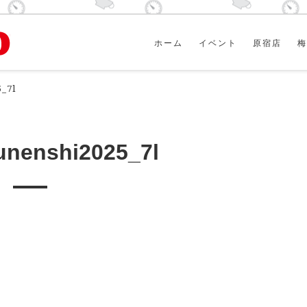
ホーム
イベント
原宿店
梅
_7l
nenshi2025_7l