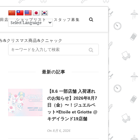
田店
ショップリスト
スタッフ募集
ぐるみ&クリスマス商品&クニャック
最新の記事
【8.6 一部店舗 入荷遅れ
のお知らせ】2026年8月7
日（金）〜！ジュエルペ
ット×Etoile et Griotte @
キデイランド19店舗
On 8月 6, 2026