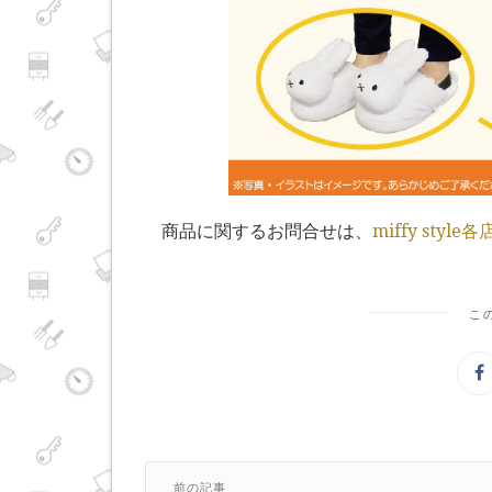
商品に関するお問合せは、
miffy style各
こ
前の記事