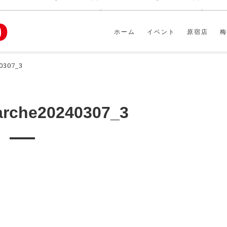
ホーム
イベント
原宿店
梅
0307_3
arche20240307_3