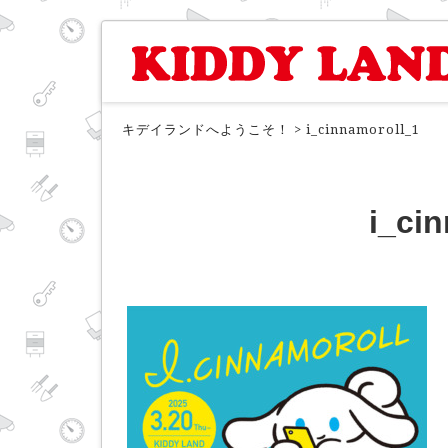
キデイランドへようこそ！
>
i_cinnamoroll_1
i_ci