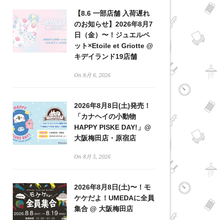
【8.6 一部店舗 入荷遅れ
のお知らせ】2026年8月7
日（金）〜！ジュエルペ
ット×Etoile et Griotte @
キデイランド19店舗
On 8月 6, 2026
2026年8月8日(土)発売！
「カナヘイの小動物
HAPPY PISKE DAY!」@
大阪梅田店・原宿店
On 8月 5, 2026
2026年8月8日(土)〜！モ
ケケだよ！UMEDAに全員
集合 @ 大阪梅田店