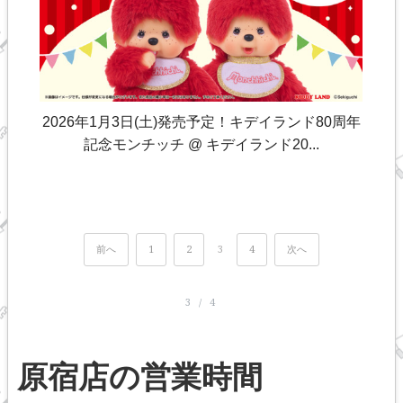
2026年1月3日(土)発売予定！キデイランド80周年
記念モンチッチ @ キデイランド20...
前へ
1
2
3
4
次へ
3 / 4
原宿店の営業時間