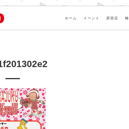
ホーム
イベント
原宿店
梅
1f201302e2