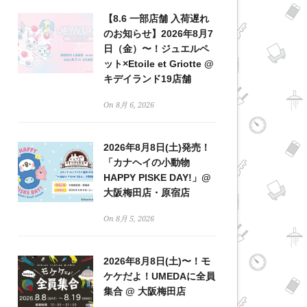
【8.6 一部店舗 入荷遅れ
のお知らせ】2026年8月7
日（金）〜！ジュエルペ
ット×Etoile et Griotte @
キデイランド19店舗
On 8月 6, 2026
2026年8月8日(土)発売！
「カナヘイの小動物
HAPPY PISKE DAY!」@
大阪梅田店・原宿店
On 8月 5, 2026
2026年8月8日(土)〜！モ
ケケだよ！UMEDAに全員
集合 @ 大阪梅田店