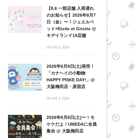
【8.6 一部店舗 入荷遅れ
のお知らせ】2026年8月7
日（金）〜！ジュエルペ
ット×Etoile et Griotte @
キデイランド19店舗
On 8月 6, 2026
2026年8月8日(土)発売！
「カナヘイの小動物
HAPPY PISKE DAY!」@
大阪梅田店・原宿店
On 8月 5, 2026
2026年8月8日(土)〜！モ
ケケだよ！UMEDAに全員
集合 @ 大阪梅田店