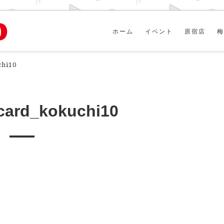
ホーム
イベント
原宿店
梅
chi10
card_kokuchi10