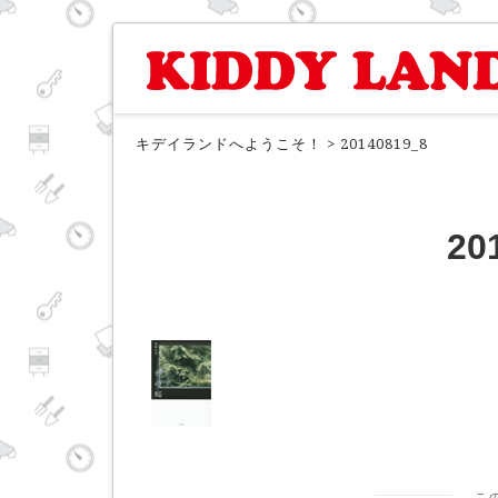
キデイランドへようこそ！
>
20140819_8
20
こ