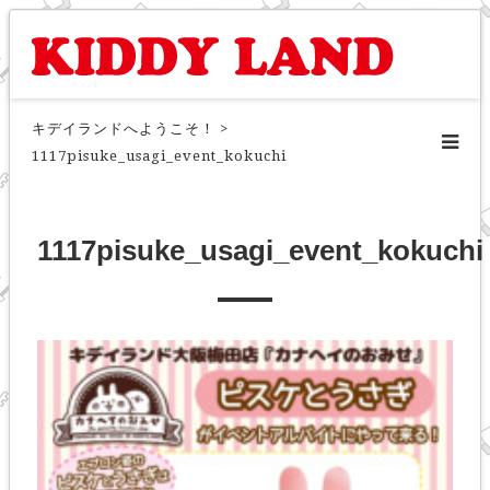
キデイランドへようこそ！
>
1117pisuke_usagi_event_kokuchi
1117pisuke_usagi_event_kokuchi